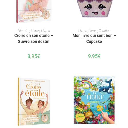
AJOUTER AU PANIER
AJOUTER AU PANIER
Histoire
,
Livres
,
Livres
Livres
,
Livres
,
Tactiles
Croire en son étoile –
Mon livre qui sent bon –
Suivre son destin
Cupcake
8,95
€
9,95
€