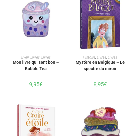
AJOUTER AU PANIER
AJOUTER AU PANIER
Eveil
,
Livres
,
Livres
Histoire
,
Livres
,
Livres
Mon livre qui sent bon –
Mystère en Belgique – Le
Bubble Tea
spectre du miroir
9,95
€
8,95
€