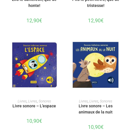
honte!
tristesse!
12,90
€
12,90
€
AJOUTER AU PANIER
AJOUTER AU PANIER
Livres
,
Livres
,
Sonores
Livres
,
Livres
,
Sonores
Livre sonore – L’espace
Livre sonore – Les
animaux de la nuit
10,90
€
10,90
€