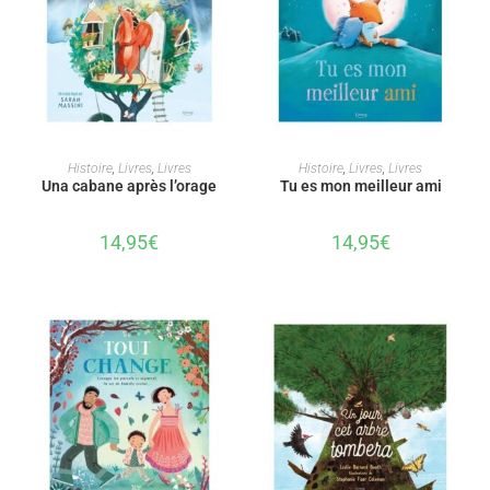
AJOUTER AU PANIER
AJOUTER AU PANIER
Histoire
,
Livres
,
Livres
Histoire
,
Livres
,
Livres
Una cabane après l’orage
Tu es mon meilleur ami
14,95
€
14,95
€