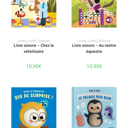
AJOUTER AU PANIER
AJOUTER AU PANIER
Livres
,
Livres
,
Sonores
Livres
,
Livres
,
Sonores
Livre sonore – Chez le
Livre sonore – Au centre
vétérinaire
équestre
10,90
€
10,90
€