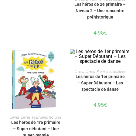
Les héros de 2e primaire –
Niveau 2 – Une rencontre
préhistorique
4,95
€
AJOUTER AU PANIER
Livres
,
Livres
,
Premières lectures
Les héros de 1er primaire
– Super Débutant – Les
spectacle de danse
4,95
€
AJOUTER AU PANIER
Livres
,
Livres
,
Premières lectures
Les héros de 1re primaire
– Super débutant – Une
super-mamie