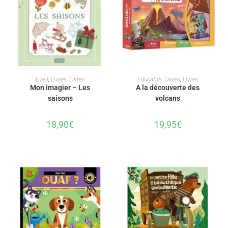
AJOUTER AU PANIER
AJOUTER AU PANIER
Eveil
,
Livres
,
Livres
Educatifs
,
Livres
,
Livres
Mon imagier – Les
A la découverte des
saisons
volcans
18,90
€
19,95
€