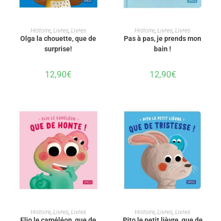
AJOUTER AU PANIER
AJOUTER AU PANIER
Histoire
,
Livres
,
Livres
Histoire
,
Livres
,
Livres
Olga la chouette, que de
Pas à pas, je prends mon
surprise!
bain !
12,90
€
12,90
€
AJOUTER AU PANIER
AJOUTER AU PANIER
Histoire
,
Livres
,
Livres
Histoire
,
Livres
,
Livres
Elio le caméléon, que de
Pito le petit lièvre, que de