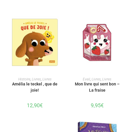
AJOUTER AU PANIER
AJOUTER AU PANIER
Histoire
,
Livres
,
Livres
Eveil
,
Livres
,
Livres
Amélia le teckel , que de
Mon livre qui sent bon –
joie!
La fraise
12,90
€
9,95
€