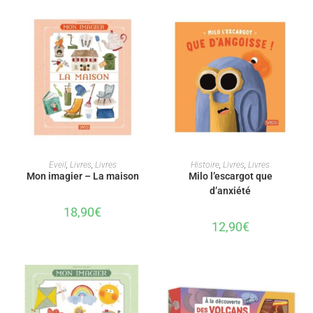
AJOUTER AU PANIER
AJOUTER AU PANIER
Eveil
,
Livres
,
Livres
Histoire
,
Livres
,
Livres
Mon imagier – La maison
Milo l’escargot que
d’anxiété
18,90
€
12,90
€