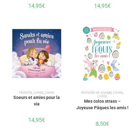
14,95
€
14,95
€
AJOUTER AU PANIER
AJOUTER AU PANIER
Histoire
,
Livres
,
Livres
Activités et voyage
,
Livres
,
Livres
Soeurs et amies pour la
Mes colos strass –
vie
Joyeuse Pâques les amis !
14,95
€
8,50
€