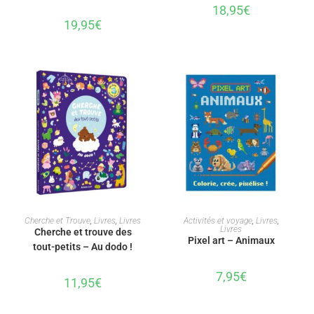
18,95
€
19,95
€
AJOUTER AU PANIER
AJOUTER AU PANIER
Cherche et Trouve
,
Livres
,
Livres
Activités et voyage
,
Livres
,
Livres
Cherche et trouve des
Pixel art – Animaux
tout-petits – Au dodo !
7,95
€
11,95
€