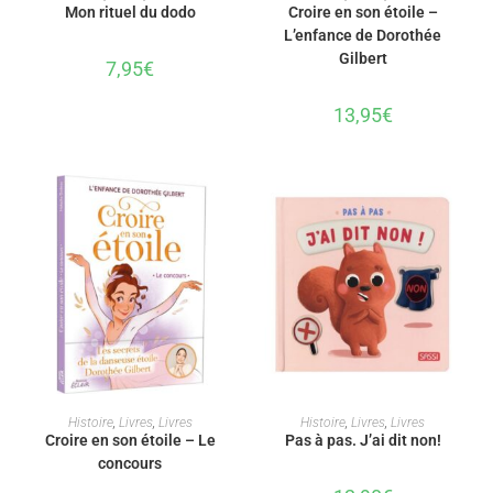
Mon rituel du dodo
Croire en son étoile –
L’enfance de Dorothée
Gilbert
7,95
€
13,95
€
AJOUTER AU PANIER
AJOUTER AU PANIER
Histoire
,
Livres
,
Livres
Histoire
,
Livres
,
Livres
Croire en son étoile – Le
Pas à pas. J’ai dit non!
concours