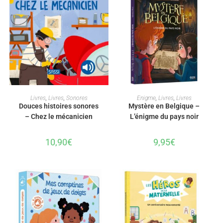
AJOUTER AU PANIER
AJOUTER AU PANIER
Livres
,
Livres
,
Sonores
Enigme
,
Livres
,
Livres
Douces histoires sonores
Mystère en Belgique –
– Chez le mécanicien
L’énigme du pays noir
10,90
€
9,95
€