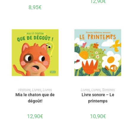
12,90
€
8,95
€
AJOUTER AU PANIER
AJOUTER AU PANIER
Histoire
,
Livres
,
Livres
Livres
,
Livres
,
Sonores
Mia le chaton que de
Livre sonore – Le
dégoût!
printemps
12,90
€
10,90
€