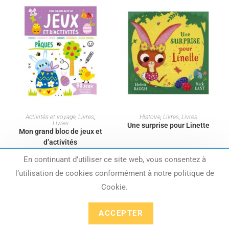
AJOUTER AU PANIER
AJOUTER AU PANIER
Activités et voyage
,
Livres
,
Histoire
,
Livres
,
Livres
Livres
Une surprise pour Linette
Mon grand bloc de jeux et
d’activités
13,95
€
En continuant d’utiliser ce site web, vous consentez à
Le magasin est fermé jusqu'au 17 août
8,50
€
l’utilisation de cookies conformément à notre politique de
inclus. Les envois et les retraits reprendront le
Cookie.
mardi 18 août.
Ignorer
ACCEPTER