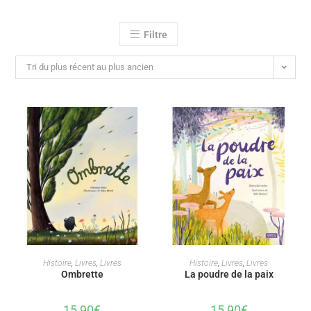
Filtre
Tri du plus récent au plus ancien
AJOUTER AU PANIER
AJOUTER AU PANIER
Histoire
,
Livres
,
Livres
Histoire
,
Livres
,
Livres
Ombrette
La poudre de la paix
15,90
€
15,90
€