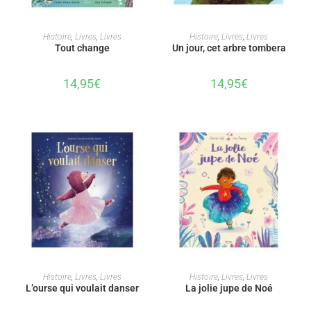
AJOUTER AU PANIER
AJOUTER AU PANIER
Histoire
,
Livres
,
Livres
Histoire
,
Livres
,
Livres
Tout change
Un jour, cet arbre tombera
14,95
€
14,95
€
AJOUTER AU PANIER
AJOUTER AU PANIER
Histoire
,
Livres
,
Livres
Histoire
,
Livres
,
Livres
L’ourse qui voulait danser
La jolie jupe de Noé