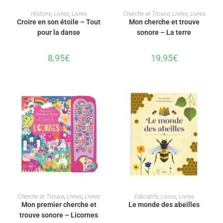
AJOUTER AU PANIER
AJOUTER AU PANIER
Histoire
,
Livres
,
Livres
Cherche et Trouve
,
Livres
,
Livres
Croire en son étoile – Tout
Mon cherche et trouve
pour la danse
sonore – La terre
8,95
€
19,95
€
AJOUTER AU PANIER
AJOUTER AU PANIER
Cherche et Trouve
,
Livres
,
Livres
Educatifs
,
Livres
,
Livres
Mon premier cherche et
Le monde des abeilles
trouve sonore – Licornes