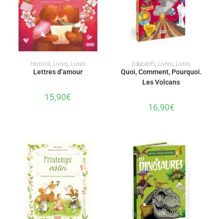
AJOUTER AU PANIER
AJOUTER AU PANIER
Histoire
,
Livres
,
Livres
Educatifs
,
Livres
,
Livres
Lettres d’amour
Quoi, Comment, Pourquoi.
Les Volcans
15,90
€
16,90
€