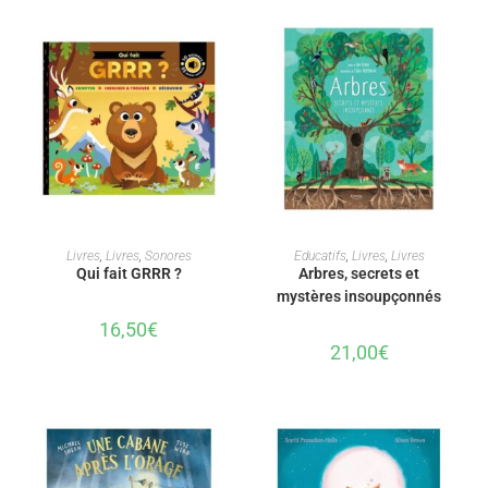
AJOUTER AU PANIER
AJOUTER AU PANIER
Livres
,
Livres
,
Sonores
Educatifs
,
Livres
,
Livres
Qui fait GRRR ?
Arbres, secrets et
mystères insoupçonnés
16,50
€
21,00
€