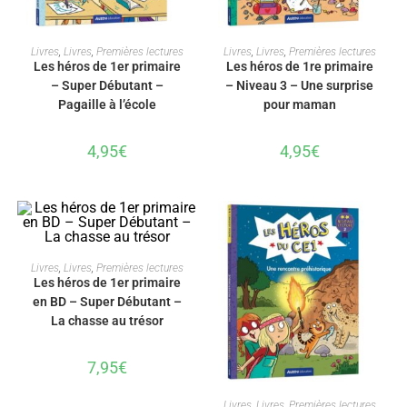
AJOUTER AU PANIER
AJOUTER AU PANIER
Livres
,
Livres
,
Premières lectures
Livres
,
Livres
,
Premières lectures
Les héros de 1er primaire
Les héros de 1re primaire
– Super Débutant –
– Niveau 3 – Une surprise
Pagaille à l’école
pour maman
4,95
€
4,95
€
AJOUTER AU PANIER
Livres
,
Livres
,
Premières lectures
Les héros de 1er primaire
en BD – Super Débutant –
La chasse au trésor
7,95
€
AJOUTER AU PANIER
Livres
,
Livres
,
Premières lectures