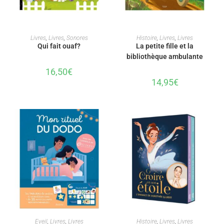
AJOUTER AU PANIER
AJOUTER AU PANIER
Livres
,
Livres
,
Sonores
Histoire
,
Livres
,
Livres
Qui fait ouaf?
La petite fille et la
bibliothèque ambulante
16,50
€
14,95
€
AJOUTER AU PANIER
AJOUTER AU PANIER
Eveil
,
Livres
,
Livres
Histoire
,
Livres
,
Livres