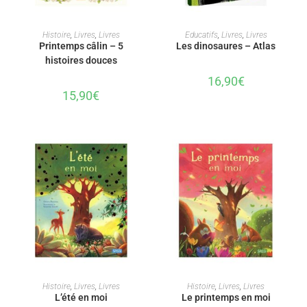
AJOUTER AU PANIER
AJOUTER AU PANIER
Histoire
,
Livres
,
Livres
Educatifs
,
Livres
,
Livres
Printemps câlin – 5
Les dinosaures – Atlas
histoires douces
16,90
€
15,90
€
AJOUTER AU PANIER
AJOUTER AU PANIER
Histoire
,
Livres
,
Livres
Histoire
,
Livres
,
Livres
L’été en moi
Le printemps en moi