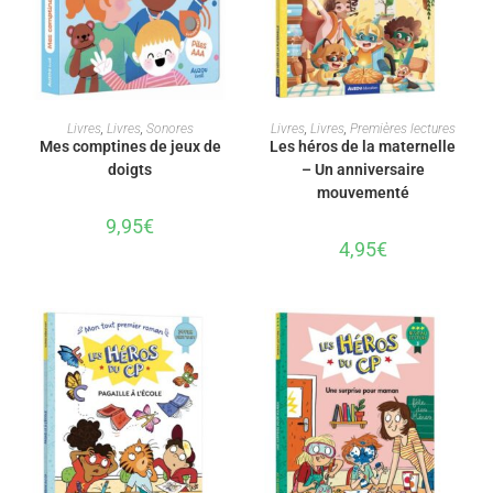
AJOUTER AU PANIER
AJOUTER AU PANIER
Livres
,
Livres
,
Sonores
Livres
,
Livres
,
Premières lectures
Mes comptines de jeux de
Les héros de la maternelle
doigts
– Un anniversaire
mouvementé
9,95
€
4,95
€