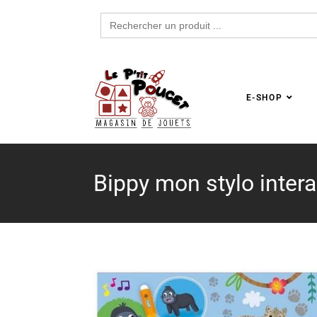
Search
for:
E-SHOP
Bippy mon stylo inter