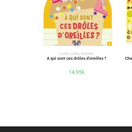
AJOUTER AU PANIER
Livres
,
Livres
,
Sonores
A qui sont ces drôles d’oreilles ?
Che
14,95
€