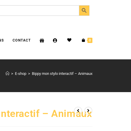
SEARCH BUTTON
NS
CONTACT
0
>
E-shop
>
Bippy mon stylo interactif – Animaux
interactif – Animaux