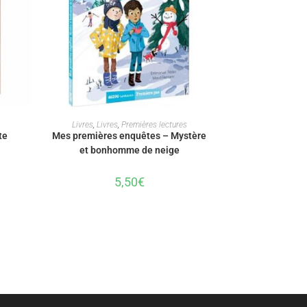
AJOUTER AU PANIER
Livres
,
Livres
,
Premières lectures
te
Mes premières enquêtes – Mystère
et bonhomme de neige
5,50
€