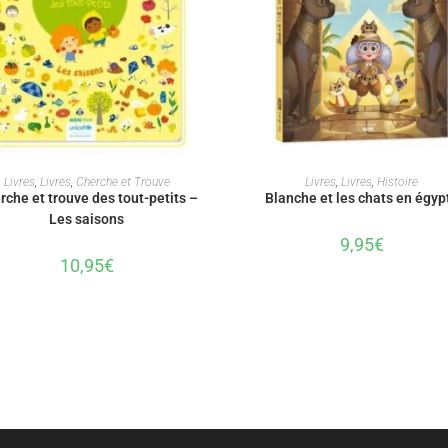
AJOUTER AU PANIER
AJOUTER AU PANIER
Livres
,
Livres
,
Cherche et Trouve
Livres
,
Livres
,
Histoire
rche et trouve des tout-petits –
Blanche et les chats en égyp
Les saisons
9,95
€
10,95
€