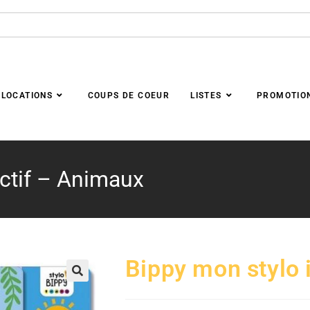
LOCATIONS
COUPS DE COEUR
LISTES
PROMOTIO
actif – Animaux
Bippy mon stylo 
🔍