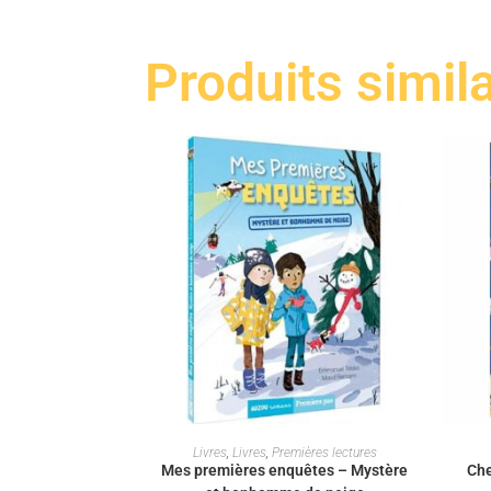
Produits simil
AJOUTER AU PANIER
Livres
,
Livres
,
Premières lectures
Mes premières enquêtes – Mystère
Che