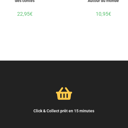
des contes
Autour du monde
22,95
€
10,95
€
Click & Collect prêt en 15 minutes