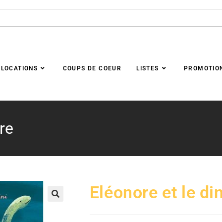
LOCATIONS
COUPS DE COEUR
LISTES
PROMOTIO
re
Eléonore et le d
🔍