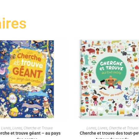
aires
AJOUTER AU PANIER
AJOUTER AU PANIER
Livres
,
Livres
,
Cherche et Trouve
Livres
,
Livres
,
Cherche et Trouve
rche et trouve géant – au pays
Cherche et trouve des tout-pet