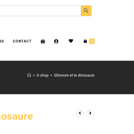
SEARCH BUTTON
NS
CONTACT
0
>
E-shop
>
Eléonore et le dinosaure
inosaure