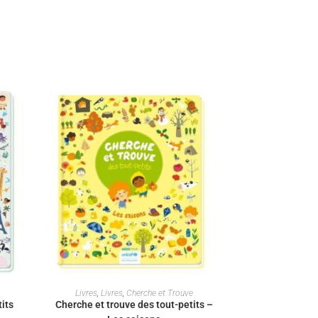
AJOUTER AU PANIER
Livres
,
Livres
,
Cherche et Trouve
its
Cherche et trouve des tout-petits –