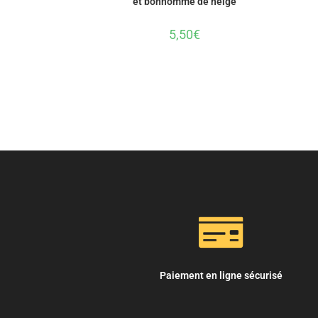
et bonhomme de neige
5,50
€
Paiement en ligne sécurisé