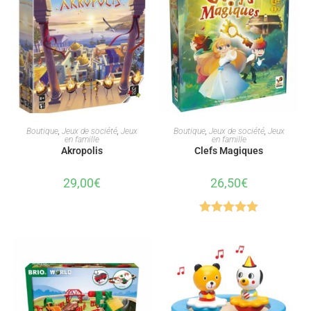
AJOUTER AU PANIER
AJOUTER AU PANIER
Boutique
,
Jeux de société
,
Jeux
Boutique
,
Jeux de société
,
Jeux
en famille
en famille
Akropolis
Clefs Magiques
29,00
€
26,50
€
Note
5.00
sur 5