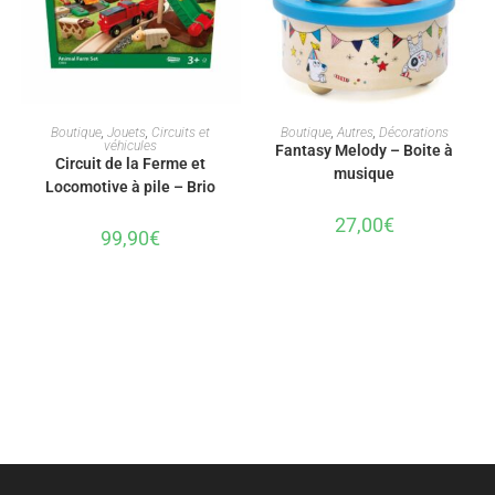
AJOUTER AU PANIER
AJOUTER AU PANIER
Boutique
,
Jouets
,
Circuits et
Boutique
,
Autres
,
Décorations
véhicules
Fantasy Melody – Boite à
Circuit de la Ferme et
musique
Locomotive à pile – Brio
27,00
€
99,90
€