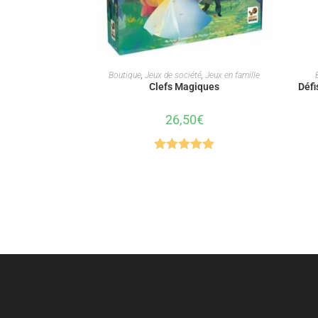
AJOUTER AU PANIER
Boutique
,
Jeux de société
,
Jeux en famille
Clefs Magiques
Défi
26,50
€
Note
5.00
sur 5