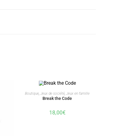
AJOUTER AU PANIER
Boutique
,
Jeux de société
,
Jeux en famille
Break the Code
18,00
€