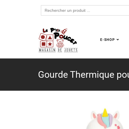
Search
for:
E-SHOP
Gourde Thermique pou