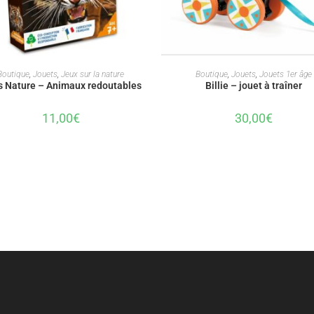
AJOUTER AU PANIER
AJOUTER AU PANIER
Boutique
,
Jouets
,
Jeux sur la nature
Boutique
,
Jouets
,
Jouets 1er âge
s Nature – Animaux redoutables
Billie – jouet à traîner
11,00
€
30,00
€