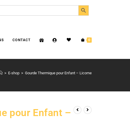
SEARCH BUTTON
NS
CONTACT
0
>
E-shop
>
Gourde Thermique pour Enfant – Licorne
e pour Enfant –