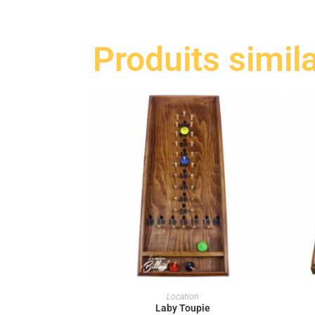
Produits simil
LOUER CE JEU
Location
Laby Toupie