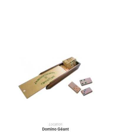
LOUER CE JEU
Location
Domino Géant