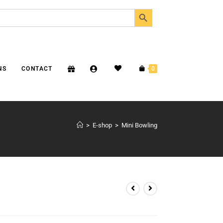
SEARCH BUTTON
NS
CONTACT
0
>
E-shop
>
Mini Bowling