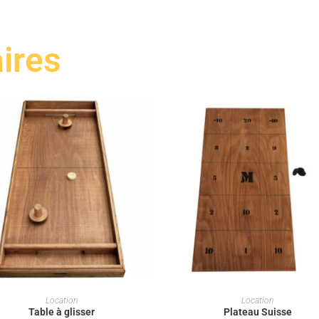
aires
LOUER CE JEU
LOUER CE JEU
Location
Location
Table à glisser
Plateau Suisse