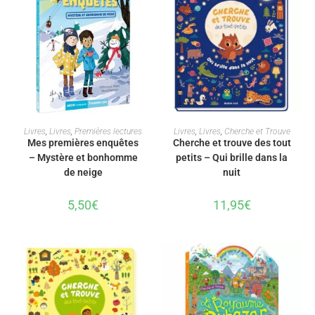
AJOUTER AU PANIER
AJOUTER AU PANIER
Livres
,
Livres
,
Premières lectures
Livres
,
Livres
,
Cherche et Trouve
Mes premières enquêtes
Cherche et trouve des tout
– Mystère et bonhomme
petits – Qui brille dans la
de neige
nuit
5,50
€
11,95
€