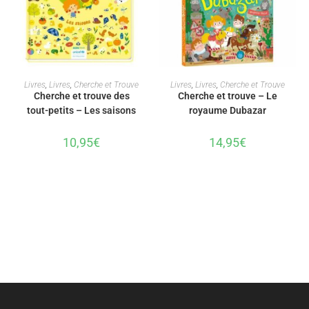
AJOUTER AU PANIER
AJOUTER AU PANIER
Livres
,
Livres
,
Cherche et Trouve
Livres
,
Livres
,
Cherche et Trouve
Cherche et trouve des
Cherche et trouve – Le
tout-petits – Les saisons
royaume Dubazar
10,95
€
14,95
€