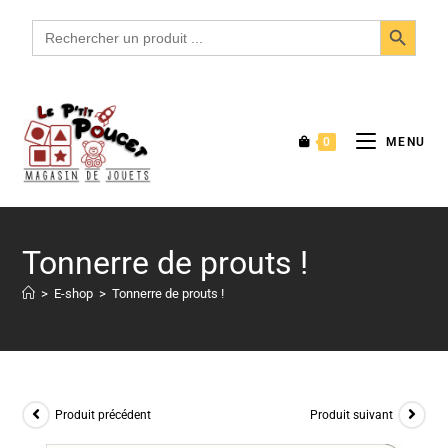
SEARCH BUTTON
Search
for:
0
MENU
Tonnerre de prouts !
>
E-shop
>
Tonnerre de prouts !
Produit précédent
Produit suivant