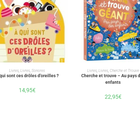
AJOUTER AU PANIER
AJOUTER AU PANIER
Livres
,
Livres
,
Sonores
Livres
,
Livres
,
Cherche et Trouve
qui sont ces drôles d’oreilles ?
Cherche et trouve – Au pays 
enfants
14,95
€
22,95
€