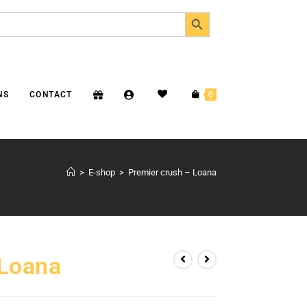
SEARCH BUTTON
NS
CONTACT
0
>
E-shop
>
Premier crush – Loana
 Loana