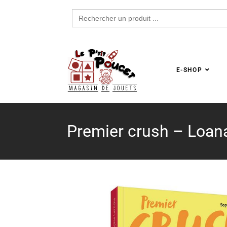
Search
for:
E-SHOP
Premier crush – Loan