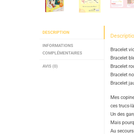
DESCRIPTION
Descripti
INFORMATIONS
Bracelet vi
COMPLÉMENTAIRES
Bracelet bl
Bracelet rou
AVIS (0)
Bracelet noi
Bracelet ja
Mes copines
ces trucs-l
Un des garç
Mais pourqu
Au secours 