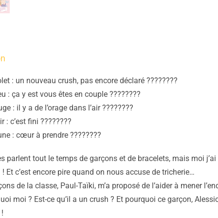
on
olet : un nouveau crush, pas encore déclaré ????????
eu : ça y est vous êtes en couple ????????
ge : il y a de l’orage dans l’air ????????
r : c’est fini ????????
une : cœur à prendre ????????
 parlent tout le temps de garçons et de bracelets, mais moi j’ai
à ! Et c’est encore pire quand on nous accuse de tricherie…
ons de la classe, Paul-Taïki, m’a proposé de l’aider à mener l’e
oi moi ? Est-ce qu’il a un crush ? Et pourquoi ce garçon, Alessio
!