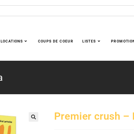
LOCATIONS
COUPS DE COEUR
LISTES
PROMOTIO
a
Premier crush –
🔍