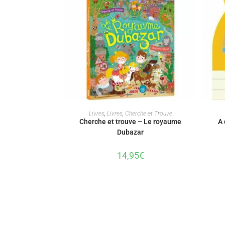
AJOUTER AU PANIER
Livres
,
Livres
,
Cherche et Trouve
Cherche et trouve – Le royaume
A 
Dubazar
14,95
€