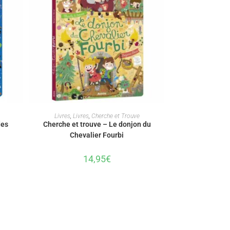
AJOUTER AU PANIER
Livres
,
Livres
,
Cherche et Trouve
des
Cherche et trouve – Le donjon du
Chevalier Fourbi
14,95
€