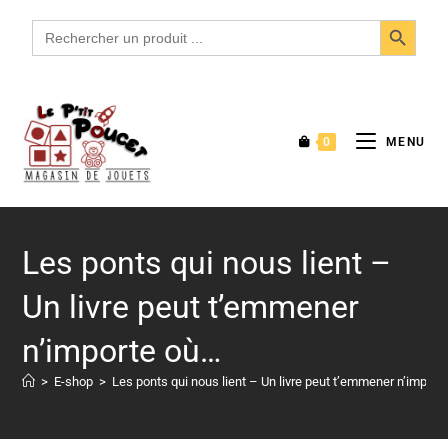
SEARCH BUTTON
Search
for:
0
MENU
Les ponts qui nous lient –
Un livre peut t’emmener
n’importe où…
>
E-shop
>
Les ponts qui nous lient – Un livre peut t’emmener n’import