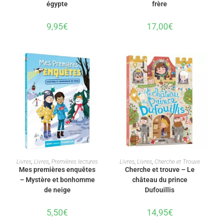
égypte
frère
9,95
€
17,00
€
AJOUTER AU PANIER
AJOUTER AU PANIER
Livres
,
Livres
,
Premières lectures
Livres
,
Livres
,
Cherche et Trouve
Mes premières enquêtes
Cherche et trouve – Le
– Mystère et bonhomme
château du prince
de neige
Dufouillis
5,50
€
14,95
€