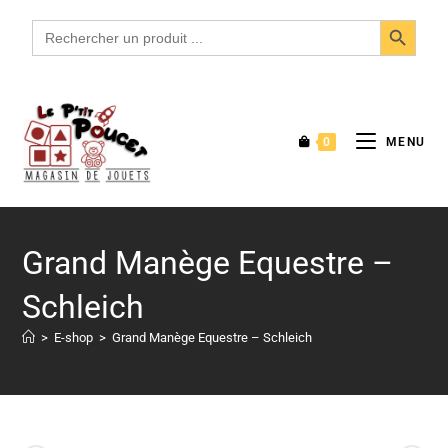
SEARCH BUTTON
Search
for:
0
MENU
Grand Manège Equestre –
Schleich
>
E-shop
>
Grand Manège Equestre – Schleich