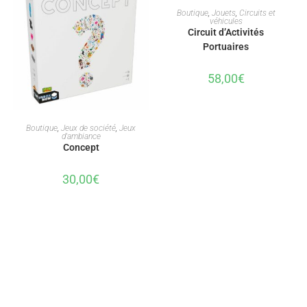
AJOUTER AU PANIER
Boutique
,
Jouets
,
Circuits et
véhicules
Circuit d’Activités
Portuaires
58,00
€
AJOUTER AU PANIER
Boutique
,
Jeux de société
,
Jeux
d'ambiance
Concept
30,00
€