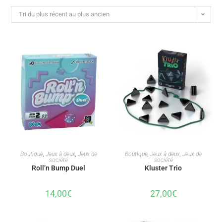
Tri du plus récent au plus ancien
AJOUTER AU PANIER
AJOUTER AU PANIER
Boutique
,
Jeux à deux
,
Jeux de
Boutique
,
Jeux à deux
,
Jeux de
société
société
Roll’n Bump Duel
Kluster Trio
14,00
€
27,00
€