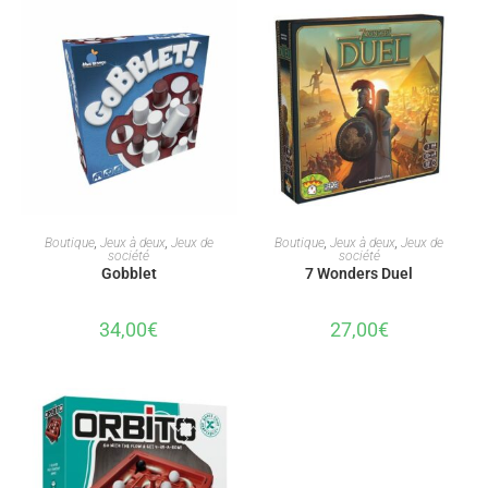
AJOUTER AU PANIER
AJOUTER AU PANIER
Boutique
,
Jeux à deux
,
Jeux de
Boutique
,
Jeux à deux
,
Jeux de
société
société
Gobblet
7 Wonders Duel
34,00
€
27,00
€