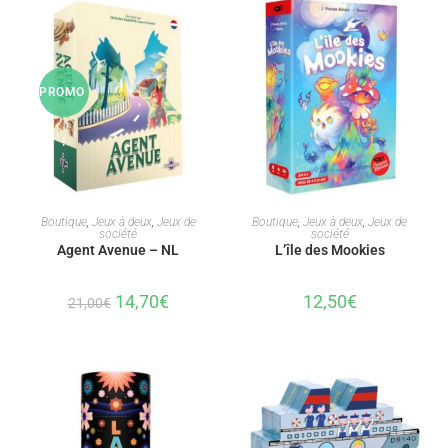
PROMO
!
AJOUTER AU PANIER
AJOUTER AU PANIER
Boutique
,
Jeux à deux
,
Jeux de
Boutique
,
Jeux à deux
,
Jeux de
société
société
Agent Avenue – NL
L’île des Mookies
14,70
€
12,50
€
21,00
€