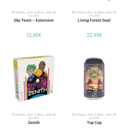
AJOUTER AU PANIER
AJOUTER AU PANIER
Boutique
,
Jeux à deux
,
Jeux de
Boutique
,
Jeux à deux
,
Jeux de
société
société
Sky Team – Extension
Living Forest Duel
12,00
€
22,95
€
AJOUTER AU PANIER
AJOUTER AU PANIER
Boutique
,
Jeux à deux
,
Jeux de
Boutique
,
Jeux à deux
,
Jeux de
société
société
Zenith
Top Cap