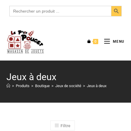
SEARCH BUTTON
Search
for:
0
MENU
Jeux à deux
>
Produits
>
Boutique
>
Jeux de société
>
Jeux à deux
Filtre