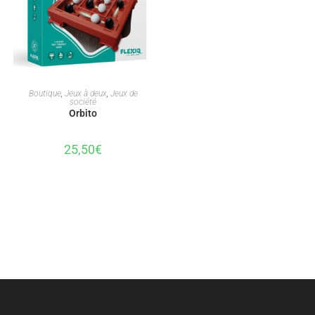
AJOUTER AU PANIER
Boutique
,
Jeux à deux
,
Jeux de
société
Orbito
25,50
€