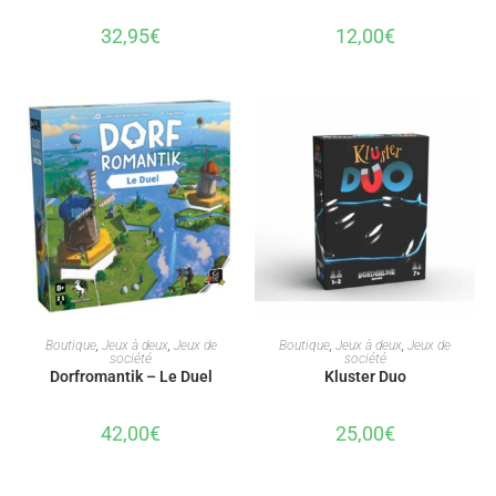
32,95
€
12,00
€
AJOUTER AU PANIER
AJOUTER AU PANIER
Boutique
,
Jeux à deux
,
Jeux de
Boutique
,
Jeux à deux
,
Jeux de
société
société
Dorfromantik – Le Duel
Kluster Duo
42,00
€
25,00
€