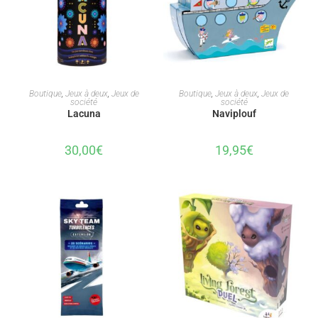
AJOUTER AU PANIER
AJOUTER AU PANIER
Boutique
,
Jeux à deux
,
Jeux de
Boutique
,
Jeux à deux
,
Jeux de
société
société
Lacuna
Naviplouf
30,00
€
19,95
€