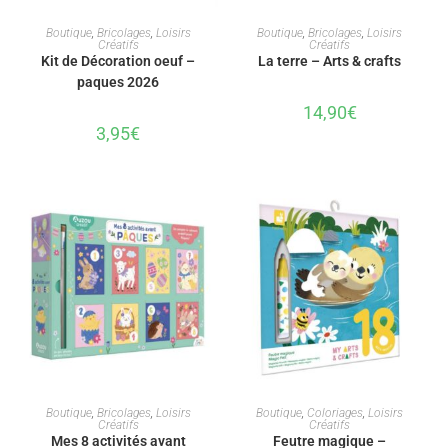
AJOUTER AU PANIER
AJOUTER AU PANIER
Boutique
,
Bricolages
,
Loisirs
Boutique
,
Bricolages
,
Loisirs
Créatifs
Créatifs
Kit de Décoration oeuf –
La terre – Arts & crafts
paques 2026
14,90
€
3,95
€
AJOUTER AU PANIER
AJOUTER AU PANIER
Boutique
,
Bricolages
,
Loisirs
Boutique
,
Coloriages
,
Loisirs
Créatifs
Créatifs
Mes 8 activités avant
Feutre magique –