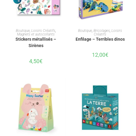
AJOUTER AU PANIER
AJOUTER AU PANIER
Boutique
,
Loisirs Créatifs
,
Boutique
,
Bricolages
,
Loisirs
Magnets et autocollants
Créatifs
Stickers métallisés –
Enfilage – Terribles dinos
Sirènes
12,00
€
4,50
€