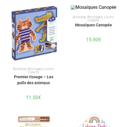
AJOUTER AU PANIER
Boutique
,
Bricolages
,
Loisirs
Créatifs
Mosaïques Canopée
15,90
€
AJOUTER AU PANIER
Boutique
,
Bricolages
,
Loisirs
Créatifs
Premier tissage – Les
pulls des animaux
11,50
€