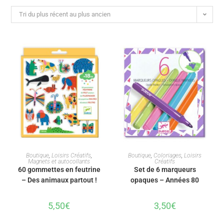
Tri du plus récent au plus ancien
AJOUTER AU PANIER
AJOUTER AU PANIER
Boutique
,
Loisirs Créatifs
,
Boutique
,
Coloriages
,
Loisirs
Magnets et autocollants
Créatifs
60 gommettes en feutrine
Set de 6 marqueurs
– Des animaux partout !
opaques – Années 80
5,50
€
3,50
€