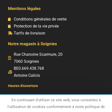
Mentions légales
Conditions générales de vente
Protection de la vie privée
Tarifs de livraison
Notre magasin à Soignies
Rue Chanoine Scarmure, 20
7060 Soignies
BE0.669.438.768
Antoine Calicis
Heures d'ouverture
Du mardi au samedi: 10h – 18h
En continuant d’utiliser ce site web, vous consentez à
Le magasin est fermé jusqu'au 17 août
Dimanche et lundi : Fermé
l’utilisation de cookies conformément à notre politique de
inclus. Les envois et les retraits reprendront le