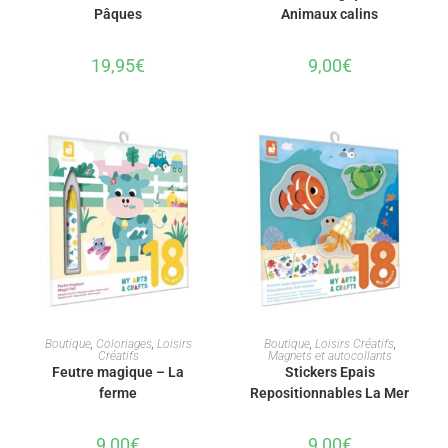
Pâques
Animaux calins
19,95
€
9,00
€
AJOUTER AU PANIER
AJOUTER AU PANIER
Boutique
,
Coloriages
,
Loisirs
Boutique
,
Loisirs Créatifs
,
Créatifs
Magnets et autocollants
Feutre magique – La
Stickers Epais
ferme
Repositionnables La Mer
9,00
€
9,00
€