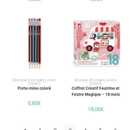
AJOUTER AU PANIER
AJOUTER AU PANIER
Boutique
,
Coloriages
,
Loisirs
Boutique
,
Bricolages
,
Loisirs
Créatifs
Créatifs
Porte-mine coloré
Coffret Créatif Feutrine et
Feutre Magique – 18 mois
0,80
€
19,00
€