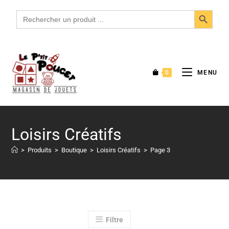
SEARCH BUTTON
Search
for:
0
MENU
Loisirs Créatifs
>
Produits
>
Boutique
>
Loisirs Créatifs
>
Page 3
Filtre