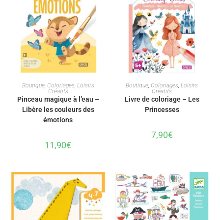
AJOUTER AU PANIER
AJOUTER AU PANIER
Boutique
,
Coloriages
,
Loisirs
Boutique
,
Coloriages
,
Loisirs
Créatifs
Créatifs
Pinceau magique à l’eau –
Livre de coloriage – Les
Libère les couleurs des
Princesses
émotions
7,90
€
11,90
€