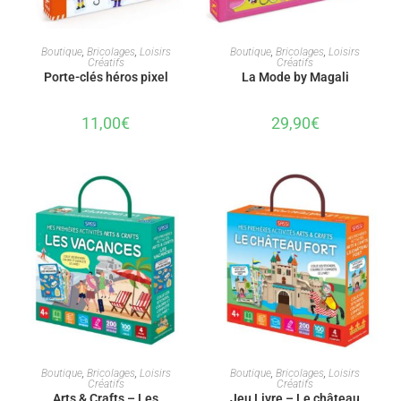
AJOUTER AU PANIER
AJOUTER AU PANIER
Boutique
,
Bricolages
,
Loisirs
Boutique
,
Bricolages
,
Loisirs
Créatifs
Créatifs
Porte-clés héros pixel
La Mode by Magali
11,00
€
29,90
€
AJOUTER AU PANIER
AJOUTER AU PANIER
Boutique
,
Bricolages
,
Loisirs
Boutique
,
Bricolages
,
Loisirs
Créatifs
Créatifs
Arts & Crafts – Les
Jeu Livre – Le château