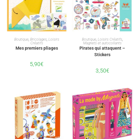
AJOUTER AU PANIER
AJOUTER AU PANIER
Boutique
,
Bricolages
,
Loisirs
Boutique
,
Loisirs Créatifs
,
Créatifs
Magnets et autocollants
Mes premiers pliages
Pirates qui attaquent –
Stickers
5,90
€
3,50
€