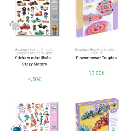
AJOUTER AU PANIER
AJOUTER AU PANIER
Boutique
,
Loisirs Créatifs
,
Boutique
,
Bricolages
,
Loisirs
Magnets et autocollants
Créatifs
Stickers métallisés –
Flower power Toupies
Crazy Motors
12,90
€
4,50
€