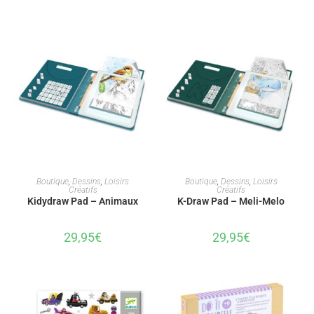
AJOUTER AU PANIER
AJOUTER AU PANIER
Boutique
,
Dessins
,
Loisirs
Boutique
,
Dessins
,
Loisirs
Créatifs
Créatifs
Kidydraw Pad – Animaux
K-Draw Pad – Meli-Melo
29,95
€
29,95
€