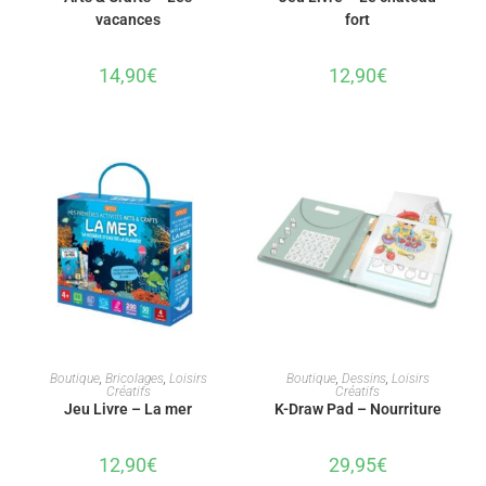
vacances
fort
14,90
€
12,90
€
AJOUTER AU PANIER
AJOUTER AU PANIER
Boutique
,
Bricolages
,
Loisirs
Boutique
,
Dessins
,
Loisirs
Créatifs
Créatifs
Jeu Livre – La mer
K-Draw Pad – Nourriture
12,90
€
29,95
€