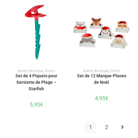
AJOUTER AU PANIER
AJOUTER AU PANIER
Autres
,
Boutique
,
Divers
Autres
,
Boutique
,
Divers
Set de 4 Piquets pour
Set de 12 Marque-Places
Serviette de Plage –
de Noël
Starfish
4,95
€
5,95
€
1
2