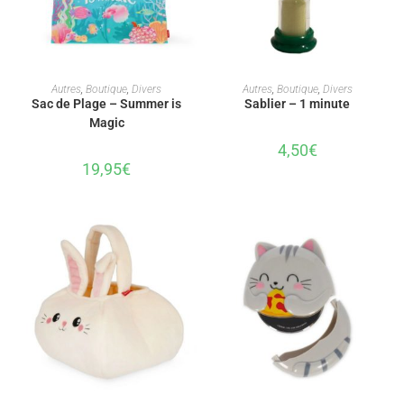
AJOUTER AU PANIER
AJOUTER AU PANIER
Autres
,
Boutique
,
Divers
Autres
,
Boutique
,
Divers
Sac de Plage – Summer is
Sablier – 1 minute
Magic
4,50
€
19,95
€