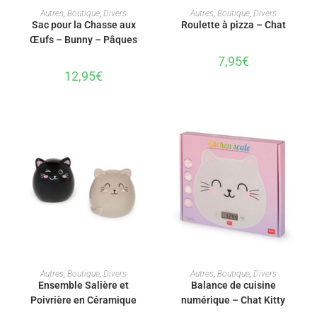
AJOUTER AU PANIER
AJOUTER AU PANIER
Autres
,
Boutique
,
Divers
Autres
,
Boutique
,
Divers
Sac pour la Chasse aux
Roulette à pizza – Chat
Œufs – Bunny – Pâques
7,95
€
12,95
€
AJOUTER AU PANIER
AJOUTER AU PANIER
Autres
,
Boutique
,
Divers
Autres
,
Boutique
,
Divers
Ensemble Salière et
Balance de cuisine
Poivrière en Céramique
numérique – Chat Kitty