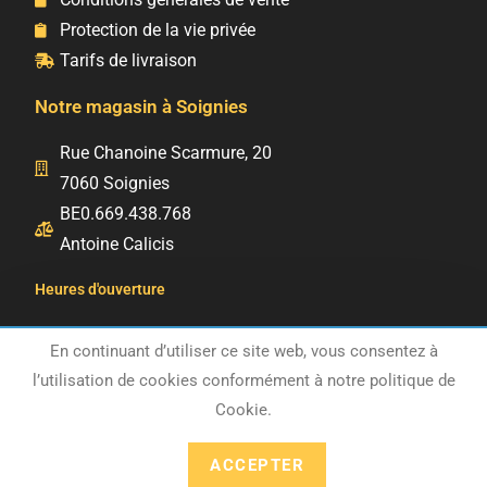
Protection de la vie privée
Tarifs de livraison
Notre magasin à Soignies
Rue Chanoine Scarmure, 20
7060 Soignies
BE0.669.438.768
Antoine Calicis
Heures d'ouverture
Du mardi au samedi: 10h – 18h
En continuant d’utiliser ce site web, vous consentez à
Le magasin est fermé jusqu'au 17 août
Dimanche et lundi : Fermé
l’utilisation de cookies conformément à notre politique de
inclus. Les envois et les retraits reprendront le
Cookie.
mardi 18 août.
Ignorer
ACCEPTER