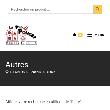
SEARCH BUTTON
Search
for:
0
MENU
Autres
>
Produits
>
Boutique
>
Autres
Affinez votre recherche en utilisant le “Filtre”