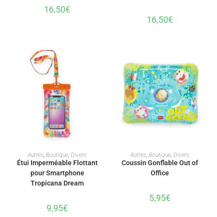
16,50
€
16,50
€
AJOUTER AU PANIER
AJOUTER AU PANIER
Autres
,
Boutique
,
Divers
Autres
,
Boutique
,
Divers
Étui Imperméable Flottant
Coussin Gonflable Out of
pour Smartphone
Office
Tropicana Dream
5,95
€
9,95
€