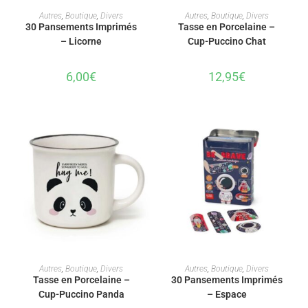
AJOUTER AU PANIER
AJOUTER AU PANIER
Autres
,
Boutique
,
Divers
Autres
,
Boutique
,
Divers
30 Pansements Imprimés
Tasse en Porcelaine –
– Licorne
Cup-Puccino Chat
6,00
€
12,95
€
AJOUTER AU PANIER
AJOUTER AU PANIER
Autres
,
Boutique
,
Divers
Autres
,
Boutique
,
Divers
Tasse en Porcelaine –
30 Pansements Imprimés
Cup-Puccino Panda
– Espace